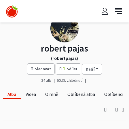
robert pajas
(robertpajas)
Sledovat
Sdílet
Další
34 alb
60,3k zhlédnutí
Alba
Videa
O mně
Oblíbená alba
Oblíbenci