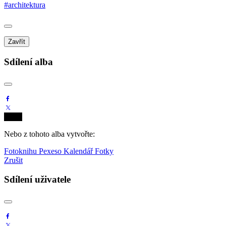
#architektura
Zavřít
Sdílení alba
Nebo z tohoto alba vytvořte:
Fotoknihu
Pexeso
Kalendář
Fotky
Zrušit
Sdílení uživatele