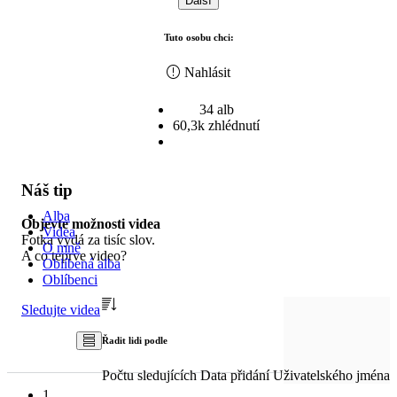
Další
Tuto osobu chci:
Nahlásit
34 alb
60,3k zhlédnutí
Náš tip
Alba
Objevte možnosti videa
Videa
Fotka vydá za tisíc slov.
O mně
A co teprve video?
Oblíbená alba
Oblíbenci
Sledujte videa
Řadit lidi podle
Počtu sledujících
Data přidání
Uživatelského jména
1